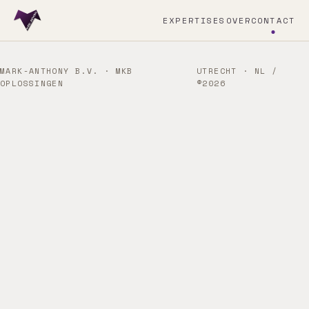
EXPERTISES
OVER
CONTACT
MARK-ANTHONY B.V. · MKB
UTRECHT · NL /
OPLOSSINGEN
©2026