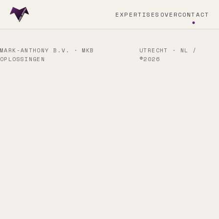
EXPERTISES
OVER
CONTACT
MARK-ANTHONY B.V. · MKB
UTRECHT · NL /
OPLOSSINGEN
©2026